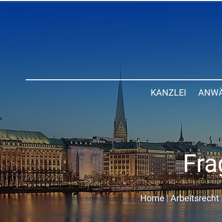
KANZLEI
ANWÄ
Fra
Home
|
Arbeitsrecht