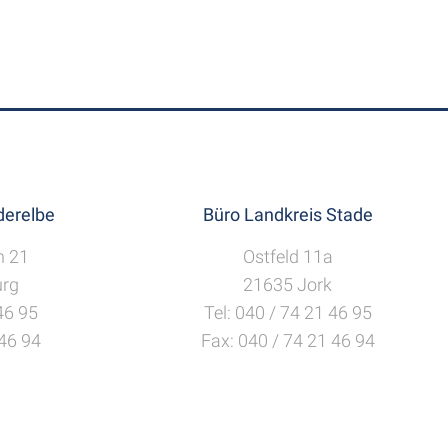
erelbe
Büro Landkreis Stade
h 21
Ostfeld 11a
rg
21635 Jork
 46 95
Tel: 040 / 74 21 46 95
 46 94
Fax: 040 / 74 21 46 94